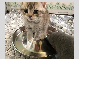
KONTAKT
mail@BKH-von-den-funkelbaerchen.de
Tel.:
+49 (0) 911 888 80 11