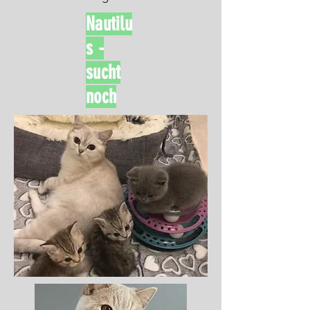
Nautilu
s -
sucht
noch